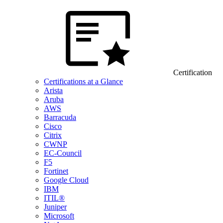
Certification
Certifications at a Glance
Arista
Aruba
AWS
Barracuda
Cisco
Citrix
CWNP
EC-Council
F5
Fortinet
Google Cloud
IBM
ITIL®
Juniper
Microsoft