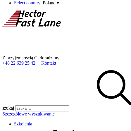
Select country:
Poland
▾
Z przyjemnością Ci doradzimy
+48 22 639 25 42
Kontakt
szukaj
Szczegółowe wyszukiwanie
Szkolenia