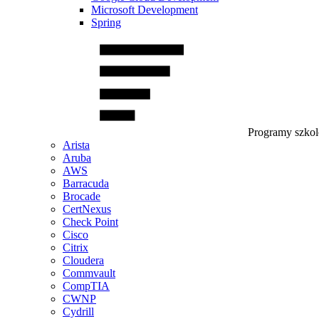
Microsoft Development
Spring
Programy szko
Arista
Aruba
AWS
Barracuda
Brocade
CertNexus
Check Point
Cisco
Citrix
Cloudera
Commvault
CompTIA
CWNP
Cydrill