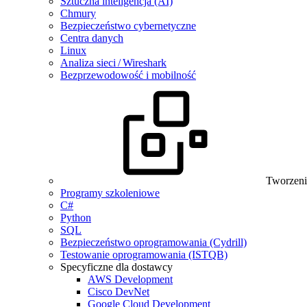
Sztuczna inteligencja (AI)
Chmury
Bezpieczeństwo cybernetyczne
Centra danych
Linux
Analiza sieci / Wireshark
Bezprzewodowość i mobilność
Tworzeni
Programy szkoleniowe
C#
Python
SQL
Bezpieczeństwo oprogramowania (Cydrill)
Testowanie oprogramowania (ISTQB)
Specyficzne dla dostawcy
AWS Development
Cisco DevNet
Google Cloud Development