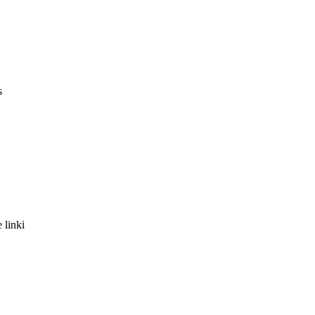
s
 linki