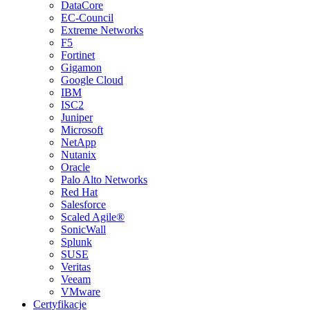
DataCore
EC-Council
Extreme Networks
F5
Fortinet
Gigamon
Google Cloud
IBM
ISC2
Juniper
Microsoft
NetApp
Nutanix
Oracle
Palo Alto Networks
Red Hat
Salesforce
Scaled Agile®
SonicWall
Splunk
SUSE
Veritas
Veeam
VMware
Certyfikacje