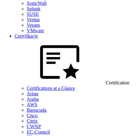
SonicWall
Splunk
SUSE
Veritas
Veeam
VMware
Certyfikacje
Certification
Certifications at a Glance
Arista
Aruba
AWS
Barracuda
Cisco
Citrix
CWNP
EC-Council