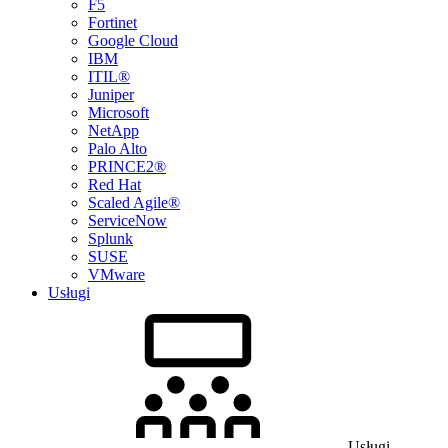
F5
Fortinet
Google Cloud
IBM
ITIL®
Juniper
Microsoft
NetApp
Palo Alto
PRINCE2®
Red Hat
Scaled Agile®
ServiceNow
Splunk
SUSE
VMware
Usługi
Usługi