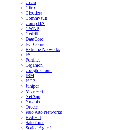
Cisco
Citrix
Cloudera
Commvault
CompTIA
CWNP
Cydrill
DataCore
EC-Council
Extreme Networks
F5
Fortinet
Gigamon
Google Cloud
IBM
ISC2
Juniper
Microsoft
NetApp
Nutanix
Oracle
Palo Alto Networks
Red Hat
Salesforce
Scaled Agile®