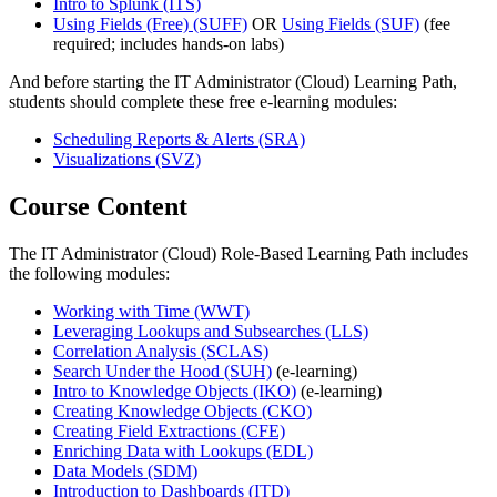
Intro to Splunk
(ITS)
Using Fields (Free)
(SUFF)
OR
Using Fields
(SUF)
(fee
required; includes hands-on labs)
And before starting the IT Administrator (Cloud) Learning Path,
students should complete these free e-learning modules:
Scheduling Reports & Alerts
(SRA)
Visualizations
(SVZ)
Course Content
The IT Administrator (Cloud) Role-Based Learning Path includes
the following modules:
Working with Time
(WWT)
Leveraging Lookups and Subsearches
(LLS)
Correlation Analysis
(SCLAS)
Search Under the Hood
(SUH)
(e-learning)
Intro to Knowledge Objects
(IKO)
(e-learning)
Creating Knowledge Objects
(CKO)
Creating Field Extractions
(CFE)
Enriching Data with Lookups
(EDL)
Data Models
(SDM)
Introduction to Dashboards
(ITD)