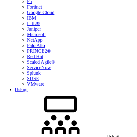
F5
Fortinet
Google Cloud
IBM
ITIL®
Juniper
Microsoft
NetApp
Palo Alto
PRINCE2®
Red Hat
Scaled Agile®
ServiceNow
Splunk
SUSE
VMware
Usługi
Usługi