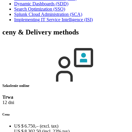
Dynamic Dashboards
(SDD)
Search Optimization
(SSO)
Splunk Cloud Administration
(SCA)
Implementing IT Service Intelligence
(ISI)
ceny & Delivery methods
Szkolenie online
Trwa
12 dni
Cena
US $ 6.750,–
(excl. tax)
US $ 8.302,50
(incl. 23% tax)