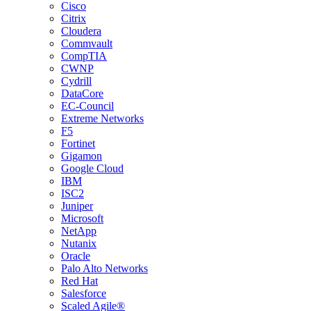
Cisco
Citrix
Cloudera
Commvault
CompTIA
CWNP
Cydrill
DataCore
EC-Council
Extreme Networks
F5
Fortinet
Gigamon
Google Cloud
IBM
ISC2
Juniper
Microsoft
NetApp
Nutanix
Oracle
Palo Alto Networks
Red Hat
Salesforce
Scaled Agile®