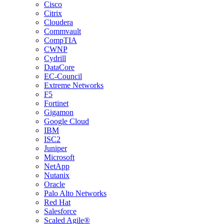
Cisco
Citrix
Cloudera
Commvault
CompTIA
CWNP
Cydrill
DataCore
EC-Council
Extreme Networks
F5
Fortinet
Gigamon
Google Cloud
IBM
ISC2
Juniper
Microsoft
NetApp
Nutanix
Oracle
Palo Alto Networks
Red Hat
Salesforce
Scaled Agile®