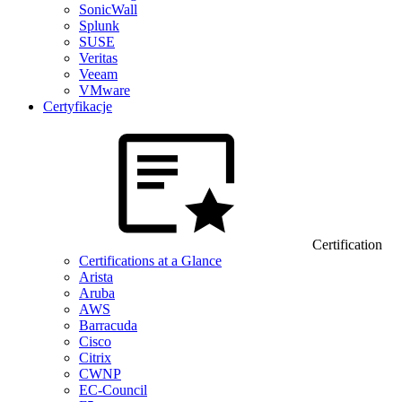
SonicWall
Splunk
SUSE
Veritas
Veeam
VMware
Certyfikacje
Certification
Certifications at a Glance
Arista
Aruba
AWS
Barracuda
Cisco
Citrix
CWNP
EC-Council