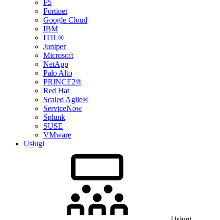
F5
Fortinet
Google Cloud
IBM
ITIL®
Juniper
Microsoft
NetApp
Palo Alto
PRINCE2®
Red Hat
Scaled Agile®
ServiceNow
Splunk
SUSE
VMware
Usługi
Usługi