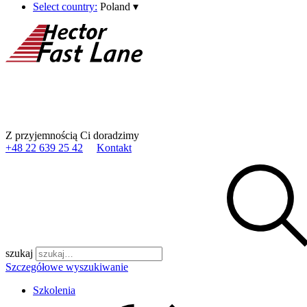
Select country:
Poland
▾
Z przyjemnością Ci doradzimy
+48 22 639 25 42
Kontakt
szukaj
Szczegółowe wyszukiwanie
Szkolenia