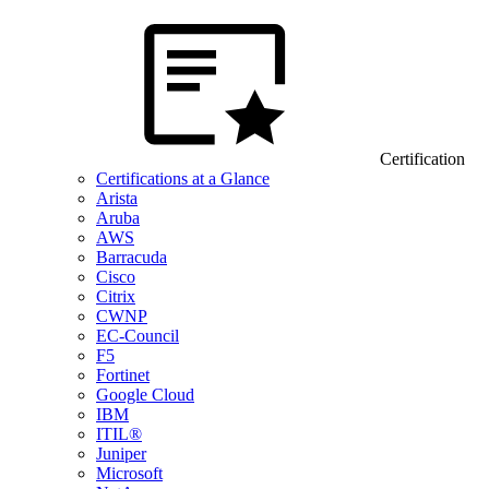
Certification
Certifications at a Glance
Arista
Aruba
AWS
Barracuda
Cisco
Citrix
CWNP
EC-Council
F5
Fortinet
Google Cloud
IBM
ITIL®
Juniper
Microsoft