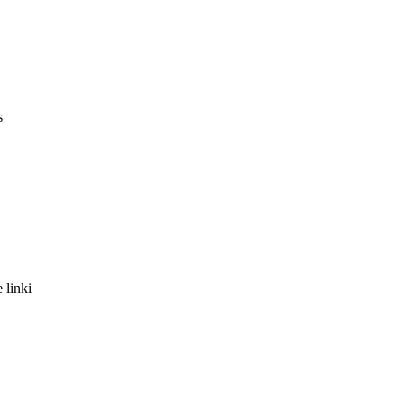
s
 linki