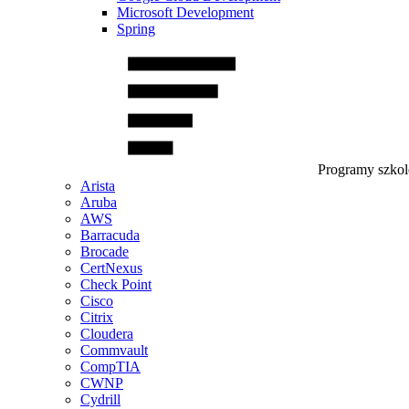
Microsoft Development
Spring
Programy szko
Arista
Aruba
AWS
Barracuda
Brocade
CertNexus
Check Point
Cisco
Citrix
Cloudera
Commvault
CompTIA
CWNP
Cydrill