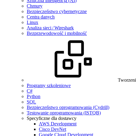
Sztuczna inteligencja (AI)
Chmury
Bezpieczeństwo cybernetyczne
Centra danych
Linux
Analiza sieci / Wireshark
Bezprzewodowość i mobilność
Tworzeni
Programy szkoleniowe
C#
Python
SQL
Bezpieczeństwo oprogramowania (Cydrill)
Testowanie oprogramowania (ISTQB)
Specyficzne dla dostawcy
AWS Development
Cisco DevNet
Google Cloud Development