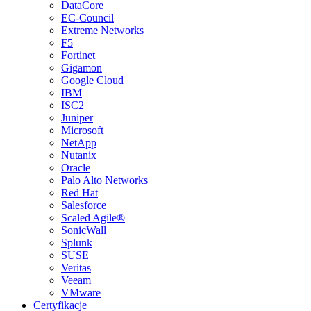
DataCore
EC-Council
Extreme Networks
F5
Fortinet
Gigamon
Google Cloud
IBM
ISC2
Juniper
Microsoft
NetApp
Nutanix
Oracle
Palo Alto Networks
Red Hat
Salesforce
Scaled Agile®
SonicWall
Splunk
SUSE
Veritas
Veeam
VMware
Certyfikacje