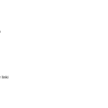
s
 linki