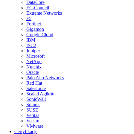
DataCore
EC-Council
Extreme Networks
F5
Fortinet
Gigamon
Google Cloud
IBM
ISC2
Juniper
Microsoft
NetApp
Nutanix
Oracle
Palo Alto Networks
Red Hat
Salesforce
Scaled Agile®
SonicWall
Splunk
SUSE
Veritas
Veeam
VMware
Certyfikacje