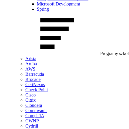
Microsoft Development
Spring
Programy szko
Arista
Aruba
AWS
Barracuda
Brocade
CertNexus
Check Point
Cisco
Citrix
Cloudera
Commvault
CompTIA
CWNP
Cydrill