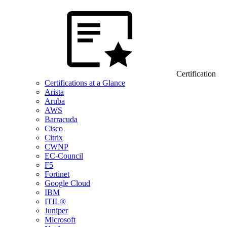
Certification
Certifications at a Glance
Arista
Aruba
AWS
Barracuda
Cisco
Citrix
CWNP
EC-Council
F5
Fortinet
Google Cloud
IBM
ITIL®
Juniper
Microsoft