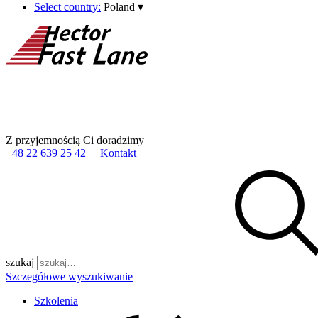
Select country:
Poland
▾
Z przyjemnością Ci doradzimy
+48 22 639 25 42
Kontakt
szukaj
Szczegółowe wyszukiwanie
Szkolenia