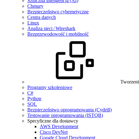
Sztuczna inteligencja (AI)
Chmury
Bezpieczeństwo cybernetyczne
Centra danych
Linux
Analiza sieci / Wireshark
Bezprzewodowość i mobilność
Tworzeni
Programy szkoleniowe
C#
Python
SQL
Bezpieczeństwo oprogramowania (Cydrill)
Testowanie oprogramowania (ISTQB)
Specyficzne dla dostawcy
AWS Development
Cisco DevNet
Google Cloud Development