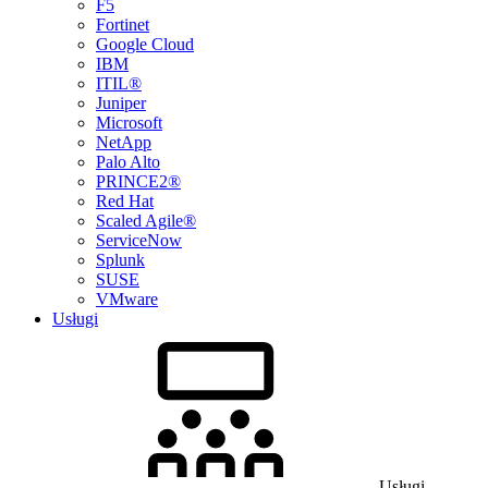
F5
Fortinet
Google Cloud
IBM
ITIL®
Juniper
Microsoft
NetApp
Palo Alto
PRINCE2®
Red Hat
Scaled Agile®
ServiceNow
Splunk
SUSE
VMware
Usługi
Usługi